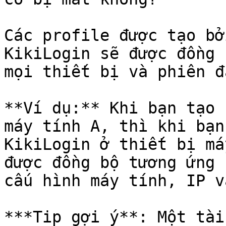
Các profile được tạo bở
KikiLogin sẽ được đồng 
mọi thiết bị và phiên đ
**Ví dụ:** Khi bạn tạo 
máy tính A, thì khi bạn
KikiLogin ở thiết bị má
được đồng bộ tương ứng 
cấu hình máy tính, IP v
***Tip gợi ý**: Một tài