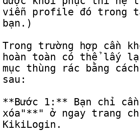
được khôi phục thì hệ t
viễn profile đó trong t
bạn.)

Trong trường hợp cần kh
hoàn toàn có thể lấy lạ
mục thùng rác bằng cách
sau:

**Bước 1:** Bạn chỉ cần
xóa"**" ở ngay trang ch
KikiLogin.
