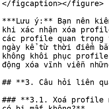
</figcaption></figure>

***Lưu ý:** Bạn nên kiể
khi xác nhận xóa profil
các profile quan trọng 
ngày kể từ thời điểm bắ
không khôi phục profile
động xóa vĩnh viễn nhữn
## **3. Câu hỏi liên qua
### **3.1. Xoá profile 
có bị mất không?**
