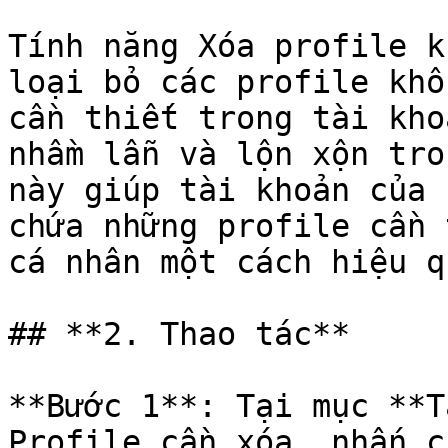
Tính năng Xóa profile k
loại bỏ các profile khô
cần thiết trong tài kho
nhầm lẫn và lộn xộn tro
này giúp tài khoản của 
chứa những profile cần 
cá nhân một cách hiệu qu
## **2. Thao tác**

**Bước 1**: Tại mục **T
Profile cần xóa, nhấn c