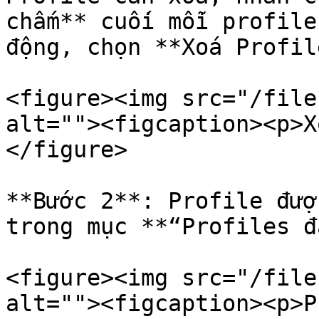
chấm** cuối mỗi profile
động, chọn **Xoá Profile
<figure><img src="/file
alt=""><figcaption><p>X
</figure>

**Bước 2**: Profile đượ
trong mục **“Profiles đ
<figure><img src="/file
alt=""><figcaption><p>P