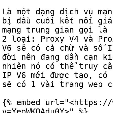
Là một dạng dịch vụ mạn
bị đầu cuối kết nối giá
mạng trung gian gọi là 
2 loại: Proxy V4 và Pro
V6 sẽ có cả chữ và số I
đời nên đang dần cạn ki
nhiên nó có thể truy cậ
IP V6 mới được tạo, có 
sẽ có 1 vài trang web c
{% embed url="<https://
v=YeoWKQAdu0Y>" %}
