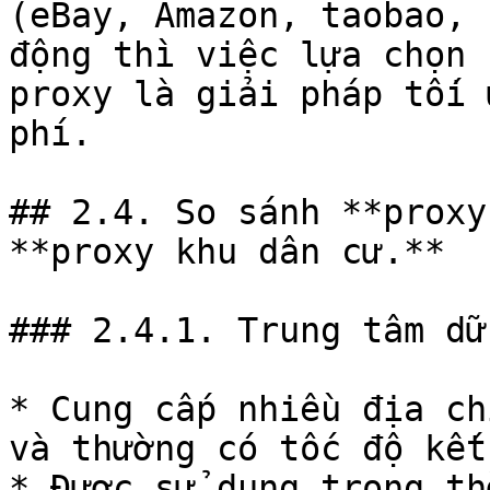
(eBay, Amazon, taobao, 
động thì việc lựa chọn 
proxy là giải pháp tối 
phí.

## 2.4. So sánh **proxy
**proxy khu dân cư.**

### 2.4.1. Trung tâm dữ
* Cung cấp nhiều địa ch
và thường có tốc độ kết
* Được sử dụng trong th