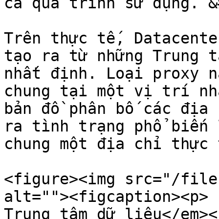
cả quá trình sử dụng. &
Trên thực tế, Datacente
tạo ra từ những Trung t
nhất định. Loại proxy n
chung tại một vị trí nh
bản đồ phân bố các địa 
ra tình trạng phổ biến 
chung một địa chỉ thực 
<figure><img src="/file
alt=""><figcaption><p> 
Trung tâm dữ liệu</em><