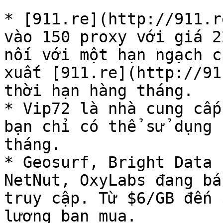
* [911.re](http://911.r
vào 150 proxy với giá 2
nối với một hạn ngạch c
xuất [911.re](http://91
thời hạn hàng tháng.

* Vip72 là nhà cung cấp
bạn chỉ có thể sử dụng 
tháng.

* Geosurf, Bright Data 
NetNut, OxyLabs đang bá
truy cập. Từ $6/GB đến 
lượng bạn mua.
