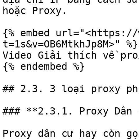
hoặc Proxy.

{% embed url="<https://
t=1s&v=OB6MtkhJp8M>" %}

Video Giải thích về prox
{% endembed %}

## 2.3. 3 loại proxy ph
### **2.3.1. Proxy Dân 
Proxy dân cư hay còn gọ