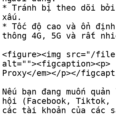
* Tránh bị theo dõi bởi
xấu.

* Tốc độ cao và ổn định
thông 4G, 5G và rất nhi
<figure><img src="/file
alt=""><figcaption><p> 
Proxy</em></p></figcapt
Nếu bạn đang muốn quản 
hội (Facebook, Tiktok, 
các tài khoản của các s