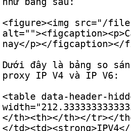
như bảng sau:

<figure><img src="/file
alt=""><figcaption><p>C
nay</p></figcaption></f
Dưới đây là bảng so sán
proxy IP V4 và IP V6:

<table data-header-hidd
width="212.333333333333
</th><th></th></tr></th
</td><td><strong>IPV4</