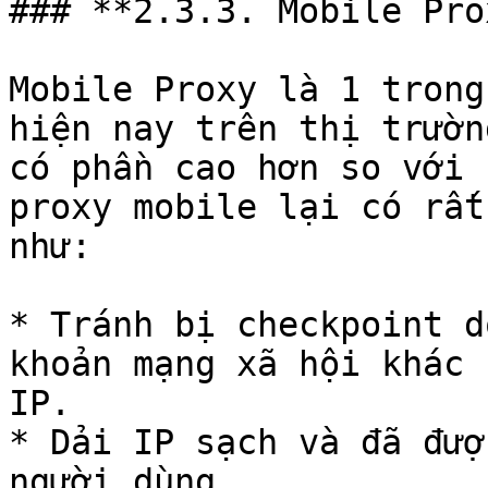
### **2.3.3. Mobile Prox
Mobile Proxy là 1 trong
hiện nay trên thị trườn
có phần cao hơn so với 
proxy mobile lại có rất
như:

* Tránh bị checkpoint d
khoản mạng xã hội khác 
IP.

* Dải IP sạch và đã đượ
người dùng.
