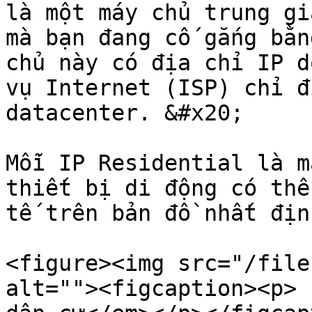
là một máy chủ trung gi
mà bạn đang cố gắng bằn
chủ này có địa chỉ IP d
vụ Internet (ISP) chỉ đ
datacenter. &#x20;

Mỗi IP Residential là m
thiết bị di động có thể
tế trên bản đồ nhất định
<figure><img src="/file
alt=""><figcaption><p> 