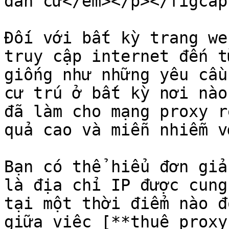
dân cư</em></p></figcap
Đối với bất kỳ trang we
truy cập internet đến t
giống như những yêu cầu
cư trú ở bất kỳ nơi nào
đã làm cho mạng proxy r
quả cao và miễn nhiễm v
Bạn có thể hiểu đơn giả
là địa chỉ IP được cung
tại một thời điểm nào đ
giữa việc [**thuê proxy