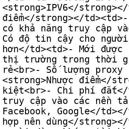
<strong>IPV6</strong></
điểm</strong></td><td>-
có khả năng truy cập và
Có độ tin cậy cho người
hơn</td><td>- Mới được 
thị trường trong thời g
rẻ<br>- Số lượng proxy 
<strong>Nhược điểm</str
kiệt<br>- Chi phí đắt</
truy cập vào các nền tả
Facebook, Google</td></
hợp nên dùng</strong></