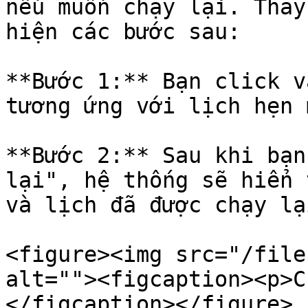
nếu muốn chạy lại. Thay
hiện các bước sau:

**Bước 1:** Bạn click v
tương ứng với lịch hẹn 
**Bước 2:** Sau khi bạn
lại", hệ thống sẽ hiển 
và lịch đã được chạy lại
<figure><img src="/file
alt=""><figcaption><p>C