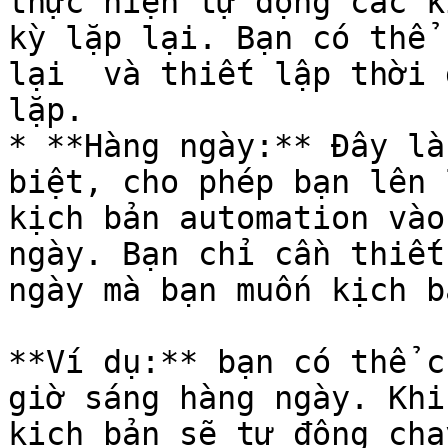
thực hiện tự động các k
kỳ lặp lại. Bạn có thể 
lại  và thiết lập thời 
lặp.

* **Hàng ngày:** Đây là
biệt, cho phép bạn lên 
kịch bản automation vào
ngày. Bạn chỉ cần thiết
ngày mà bạn muốn kịch b
**Ví dụ:** bạn có thể c
giờ sáng hàng ngày. Khi
kịch bản sẽ tự động chạ