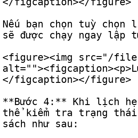
</figcaption></figure>

Nếu bạn chọn tuỳ chọn l
sẽ được chạy ngay lập tứ
<figure><img src="/file
alt=""><figcaption><p>L
</figcaption></figure>

**Bước 4:** Khi lịch hẹ
thể kiểm tra trạng thái
sách như sau:
