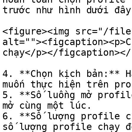
trước như hình dưới đây

<figure><img src="/file
alt=""><figcaption><p>C
chạy</p></figcaption></
4. **Chọn kịch bản:** H
muốn thực hiện trên pro
5. **Số luồng mở profil
mở cùng một lúc.

6. **Số lượng profile c
số lượng profile chạy đ