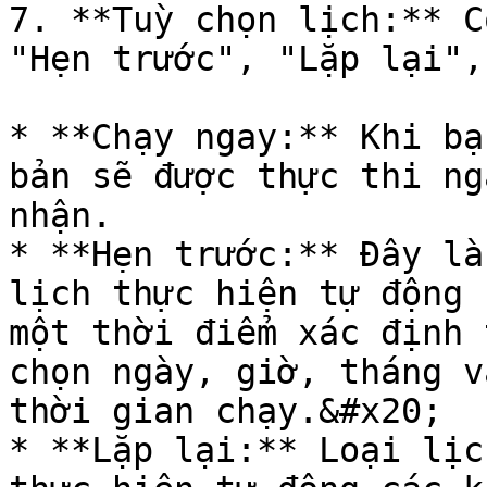
7. **Tuỳ chọn lịch:** C
"Hẹn trước", "Lặp lại",
* **Chạy ngay:** Khi bạ
bản sẽ được thực thi ng
nhận.

* **Hẹn trước:** Đây là
lịch thực hiện tự động 
một thời điểm xác định 
chọn ngày, giờ, tháng v
thời gian chạy.&#x20;

* **Lặp lại:** Loại lịc