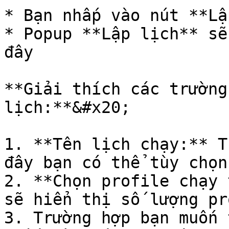
* Bạn nhấp vào nút **Lậ
* Popup **Lập lịch** sẽ
đây

**Giải thích các trường
lịch:**&#x20;

1. **Tên lịch chạy:** T
đây bạn có thể tùy chọn
2. **Chọn profile chạy 
sẽ hiển thị số lượng pr
3. Trường hợp bạn muốn 