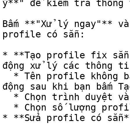
ý**" để kiểm tra thông 
Bấm **"Xử lý ngay"** và
profile có sẵn:

* **Tạo profile fix sẵn
động xử lý các thông ti
  * Tên profile không bắt buộc, hệ thống sẽ tạo tự 
động sau khi bạn bấm Tạ
  * Chọn trình duyệt và hệ điều hành cho profile.

  * Chọn số lượng profile cần tạo.

* **Sửa profile có sẵn*