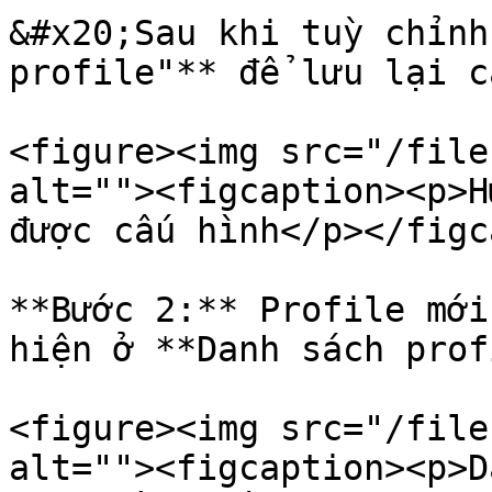
&#x20;Sau khi tuỳ chỉnh
profile"** để lưu lại c
<figure><img src="/file
alt=""><figcaption><p>H
được cấu hình</p></figc
**Bước 2:** Profile mới
hiện ở **Danh sách prof
<figure><img src="/file
alt=""><figcaption><p>D