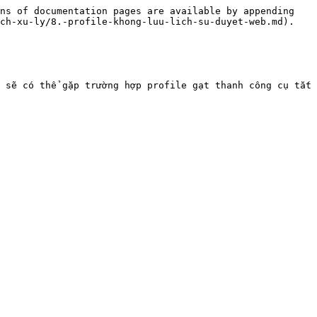
ns of documentation pages are available by appending 
ch-xu-ly/8.-profile-khong-luu-lich-su-duyet-web.md).

 sẽ có thể gặp trường hợp profile gạt thanh công cụ tắt 