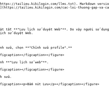
https://tailieu.kikilogin.com/llms.txt). Markdown versio
](https://tailieu.kikilogin.com/cac-loi-thuong-gap-va-ca
ật tắt **"Lưu lịch sử duyệt Web"**. Do vậy người sử dụng
ịch sử duyệt Web.

nh sửa, chọn **"Chỉnh sửa profile".**

figcaption></figcaption></figure>

nh **"Lưu lịch sử web"**.

figcaption></figcaption></figure>

h sửa.
