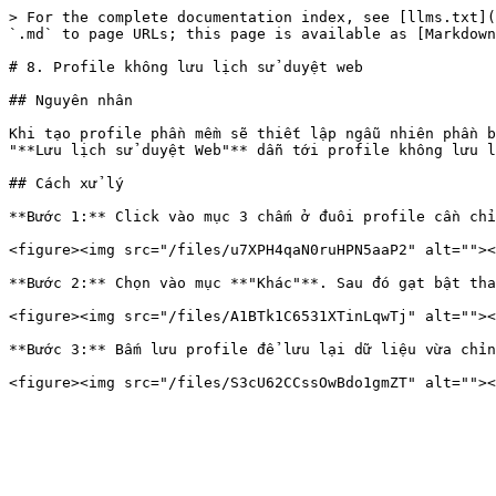
> For the complete documentation index, see [llms.txt](
`.md` to page URLs; this page is available as [Markdown
# 8. Profile không lưu lịch sử duyệt web

## Nguyên nhân

Khi tạo profile phần mềm sẽ thiết lập ngẫu nhiên phần b
"**Lưu lịch sử duyệt Web"** dẫn tới profile không lưu l
## Cách xử lý

**Bước 1:** Click vào mục 3 chấm ở đuôi profile cần chỉ
<figure><img src="/files/u7XPH4qaN0ruHPN5aaP2" alt=""><
**Bước 2:** Chọn vào mục **"Khác"**. Sau đó gạt bật tha
<figure><img src="/files/A1BTk1C6531XTinLqwTj" alt=""><
**Bước 3:** Bấm lưu profile để lưu lại dữ liệu vừa chỉn